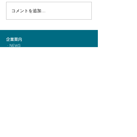
コメントを追加…
【デザインコーヒー】植
1,000億個の乳
物成分×カフェインレスの
「アクティブ・
本格ドリップコーヒー
ープ」新発売！
「レストフォレスト」新
企業案内
発売！
・
NEWS
・
企業理念
・
事業案内
​・
会社案内
・
代表挨拶
事業内容
・ウエルネスフード事業
・
商品開発サポート事業
・
EC事業
プライバシーポリシー
お問い合わせ
​株式会社ベジタルアドバンス