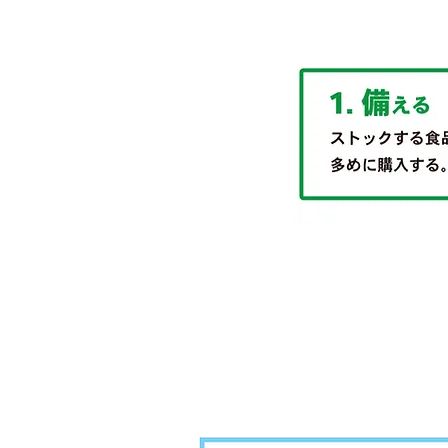
栄養を考え開
「ロ