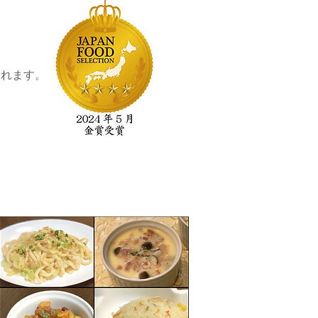
られます。
​