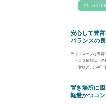
アレンジレシ
安心して豊富
ポイント
3
​バランスの
ライフスープは豊富
・１０種類以上の
・⾷物アレルギー特
置き場所に困
ポイント
4
​軽量かつコ