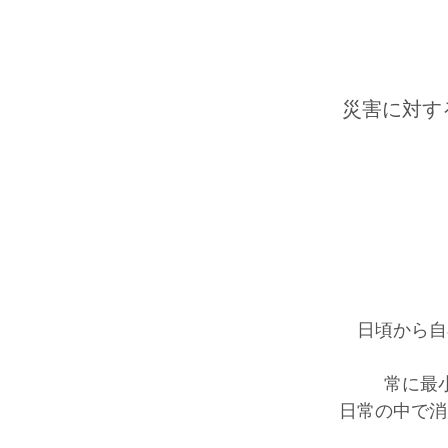
災害に対す
日頃から自
常に最
日常の中で消