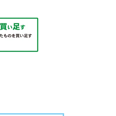
イフスープ」は
です！