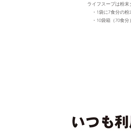
ライフスープは粉末
・1袋に7食分の粉末
・10袋箱（70食分